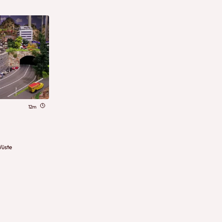
12m
Wüste