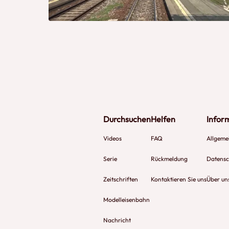
Durchsuchen
Helfen
Infor
Videos
FAQ
Allgeme
Serie
Rückmeldung
Datensch
Zeitschriften
Kontaktieren Sie uns
Über un
Modelleisenbahn
Nachricht