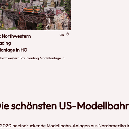
9m
ic Northwestern
ading
lanlage in HO
Northwestern Railroading Modellanlage in
 Die schönsten US-Modellba
r 2020 beeindruckende Modellbahn-Anlagen aus Nordamerika in 