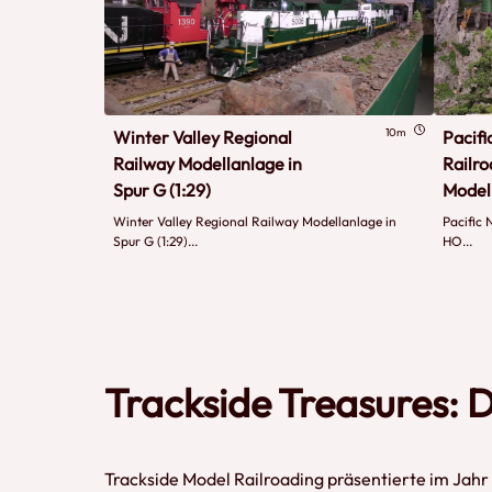
10m
Winter Valley Regional
Pacif
Railway Modellanlage in
Railro
Spur G (1:29)
Model
Winter Valley Regional Railway Modellanlage in
Pacific 
Spur G (1:29)...
HO...
Trackside Treasures:
Trackside Model Railroading präsentierte im Jah