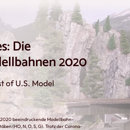
s: Die
ellbahnen 2020
t of U.S. Model
hr 2020 beeindruckende Modellbahn-
ben (HO, N, O, S, G). Trotz der Corona-