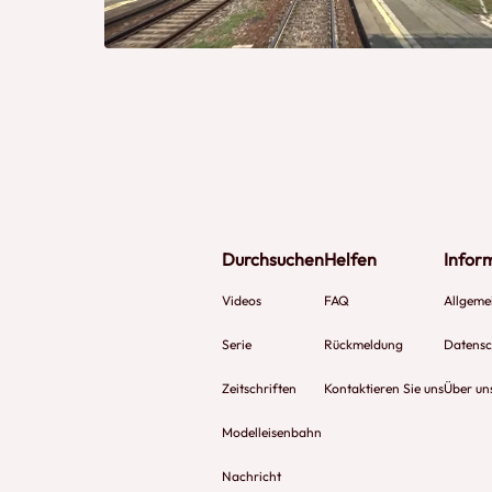
Durchsuchen
Helfen
Infor
Videos
FAQ
Allgeme
Serie
Rückmeldung
Datensch
Zeitschriften
Kontaktieren Sie uns
Über un
Modelleisenbahn
Nachricht