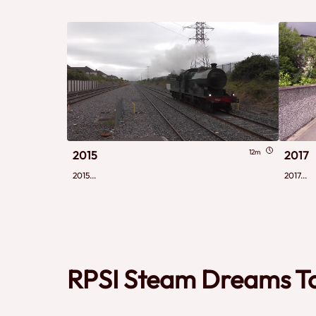
12m
2015
2017
2015...
2017...
RPSI Steam Dreams T