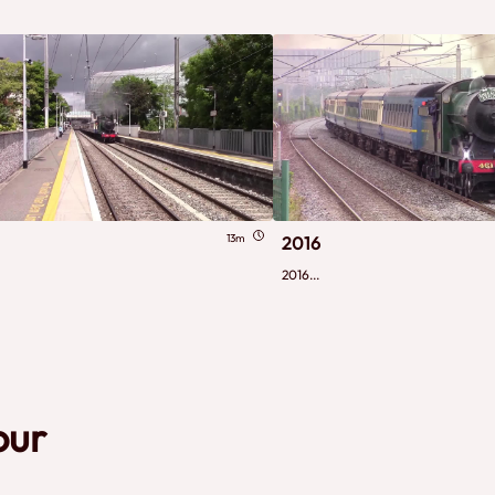
13m
2016
2016...
our