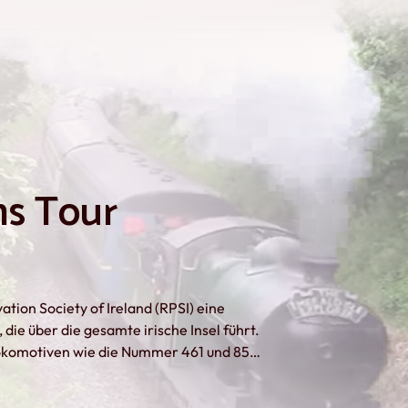
s Tour
ation Society of Ireland (RPSI) eine
ie über die gesamte irische Insel führt.
okomotiven wie die Nummer 461 und 85
stützung von Diesellokomotiven wie der
 Rail 071 Class Loc und der NIR 111 Class Loc. Credits: Irish Rail Trains