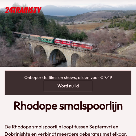
Onbeperkte films en shows, alleen voor € 7.49
Word nu lid
Rhodope smalspoorlijn
De Rhodope smalspoorlijn loopt tussen Septemvri en
Dobrinishte en verbindt meerdere gebergtes met elkaar,