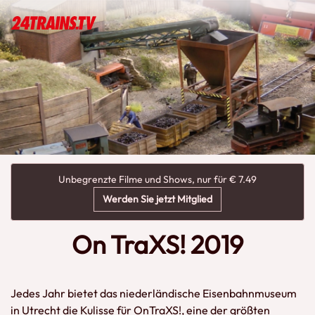
Unbegrenzte Filme und Shows, nur für € 7.49
Werden Sie jetzt Mitglied
On TraXS! 2019
Jedes Jahr bietet das niederländische Eisenbahnmuseum
in Utrecht die Kulisse für OnTraXS!, eine der größten