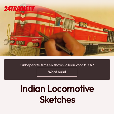
Onbeperkte films en shows, alleen voor € 7.49
Word nu lid
Indian Locomotive
Sketches