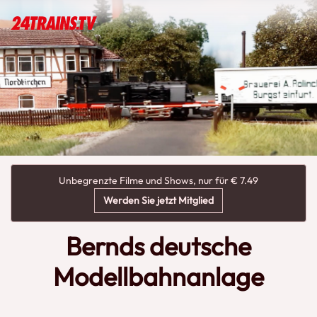
Unbegrenzte Filme und Shows, nur für € 7.49
Werden Sie jetzt Mitglied
Bernds deutsche
Modellbahnanlage