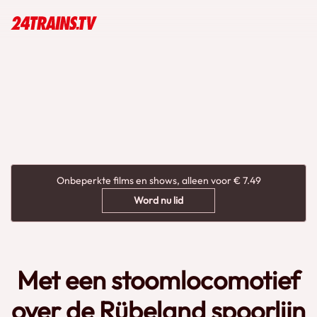
Onbeperkte films en shows, alleen voor € 7.49
Word nu lid
Met een stoomlocomotief
over de Rübeland spoorlijn