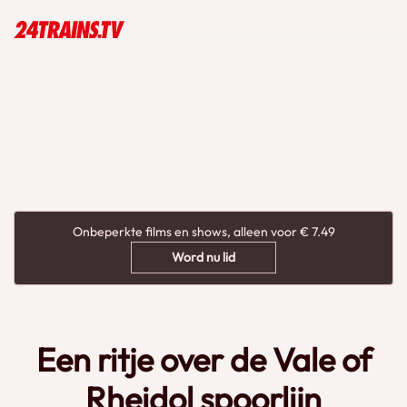
Onbeperkte films en shows, alleen voor € 7.49
Word nu lid
Een ritje over de Vale of
Rheidol spoorlijn