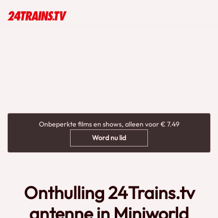
Onbeperkte films en shows, alleen voor € 7.49
Word nu lid
Onthulling 24Trains.tv
antenne in Miniworld