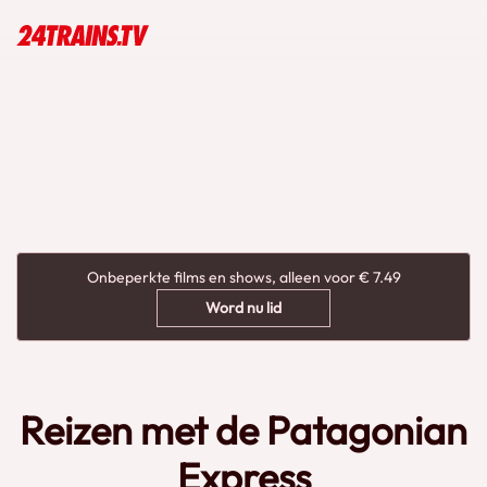
Onbeperkte films en shows, alleen voor € 7.49
Word nu lid
Reizen met de Patagonian
Express