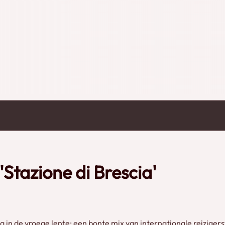
dynamiek en variatie van het Italiaanse
 'Stazione di Brescia'
ia in de vroege lente: een bonte mix van internationale reizig