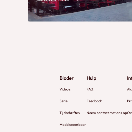
Blader
Hulp
In
Video's
FAQ
Al
Serie
Feedback
Pri
Tijdschriften
Neem contact met ons op
Ov
Modelspoorbaan