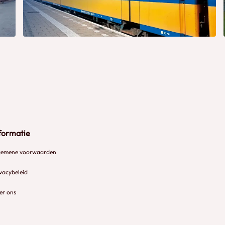
formatie
gemene voorwaarden
vacybeleid
er ons