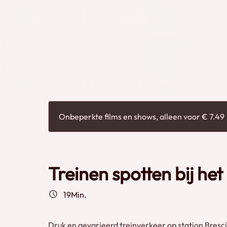
Nederlandse Fyra treinstellen, deze video vat de 
treinverkeer goed samen.
Onbeperkte films en shows, alleen voor € 7.49
Treinen spotten bij het
19Min.
Druk en gevarieerd treinverkeer op station Bresc