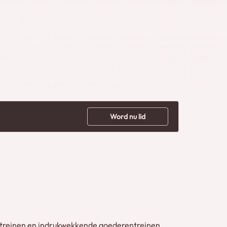
Word nu lid
erstreinen en indrukwekkende goederentreinen