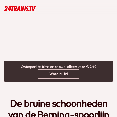
Onbeperkte films en shows, alleen voor € 7.49
Word nu lid
De bruine schoonheden
van de Bernina-spoorlijn