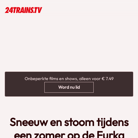
Onbeperkte films en shows, alleen voor € 7.49
Word nu lid
Sneeuw en stoom tijdens
een zomer op de Furka