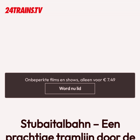
Onbeperkte films en shows, alleen voor € 7.49
Word nu lid
Stubaitalbahn – Een
prachtige tramlijn door de