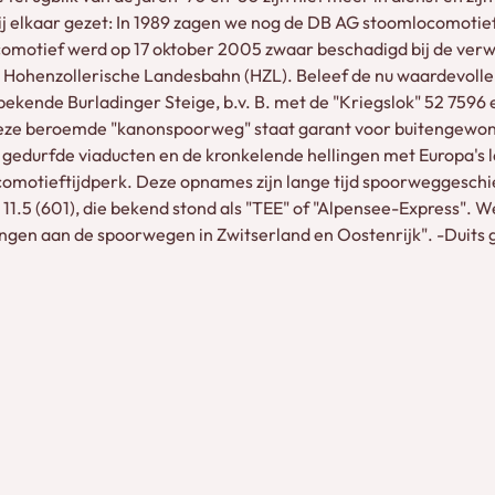
 bij elkaar gezet: In 1989 zagen we nog de DB AG stoomlocomoti
locomotief werd op 17 oktober 2005 zwaar beschadigd bij de ver
Hohenzollerische Landesbahn (HZL). Beleef de nu waardevol
 bekende Burladinger Steige, b.v. B. met de "Kriegslok" 52 7596
. Deze beroemde "kanonspoorweg" staat garant voor buitengewo
e gedurfde viaducten en de kronkelende hellingen met Europa's l
comotieftijdperk. Deze opnames zijn lange tijd spoorweggesch
1.5 (601), die bekend stond als "TEE" of "Alpensee-Express". W
ngen aan de spoorwegen in Zwitserland en Oostenrijk". -Duits