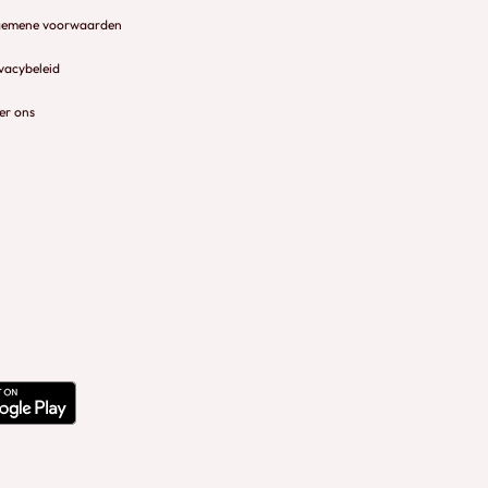
gemene voorwaarden
vacybeleid
er ons