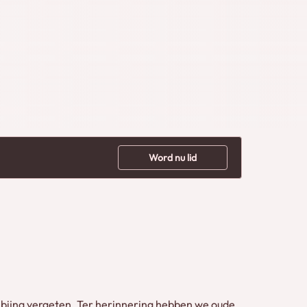
Word nu lid
jn bijna vergeten. Ter herinnering hebben we oude