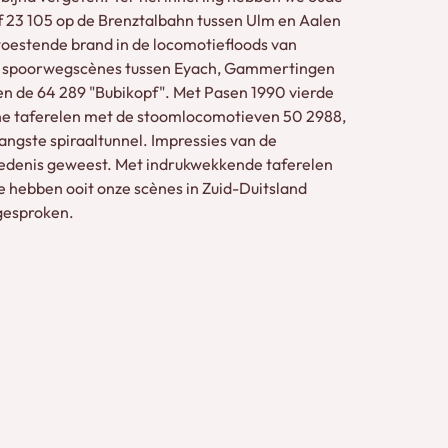
ef 23 105 op de Brenztalbahn tussen Ulm en Aalen
woestende brand in de locomotiefloods van
le spoorwegscènes tussen Eyach, Gammertingen
 en de 64 289 "Bubikopf". Met Pasen 1990 vierde
ne taferelen met de stoomlocomotieven 50 2988,
angste spiraaltunnel. Impressies van de
iedenis geweest. Met indrukwekkende taferelen
e hebben ooit onze scènes in Zuid-Duitsland
 gesproken.