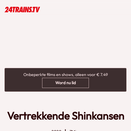
Onbeperkte films en shows, alleen voor € 7.49
Word nu lid
Vertrekkende Shinkansen