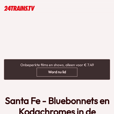
Onbeperkte films en shows, alleen voor € 7.49
Word nu lid
Santa Fe - Bluebonnets en
Kodachromes in de