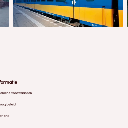
formatie
gemene voorwaarden
vacybeleid
er ons