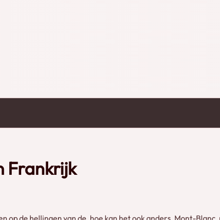
rankrijk. De lijn begint op het SNCF-station
0 meter) en gaat naar Nid d'Aigle op 2372
sneeuw niet bereikbaar, het eindpunt is dan
door het prachtige Alpen winterlandschap rijden! Credits: Les 3 Ferrovipathes
 Frankrijk
pen op de hellingen van de, hoe kan het ook anders, Mont-Blan