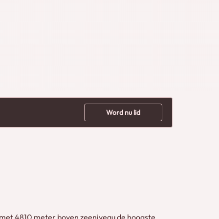
Word nu lid
c, met 4810 meter boven zeeniveau de hoogste