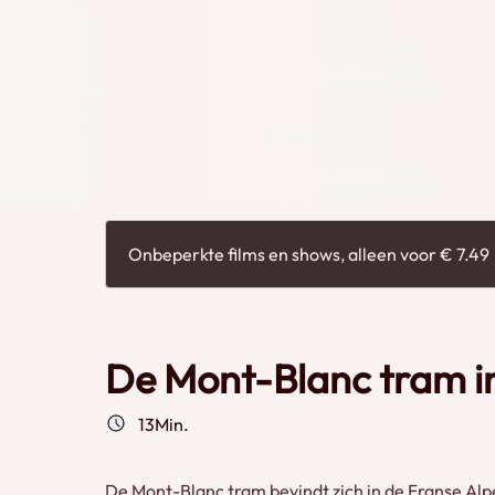
tram, of trein, hoe je het maar wilt noemen, van F
van Saint-Gervais-les-Bains-Le-Fayat (hoogte: 58
meter hoogte. In de winter is dit station door de 
Bellevue op 1800 meter hoogte. Geniet van deze video met de charmante tandrad trams die
Onbeperkte films en shows, alleen voor € 7.49
De Mont-Blanc tram in
13Min.
De Mont-Blanc tram bevindt zich in de Franse Al