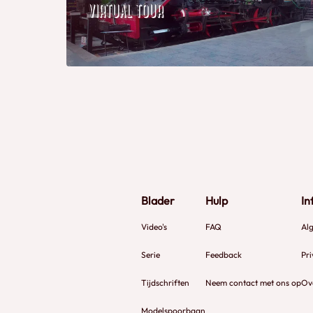
Blader
Hulp
In
Video's
FAQ
Al
Serie
Feedback
Pri
Tijdschriften
Neem contact met ons op
Ov
Modelspoorbaan