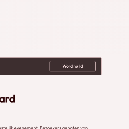
Word nu lid
aard
estelijk evenement. Bezoekers genoten van