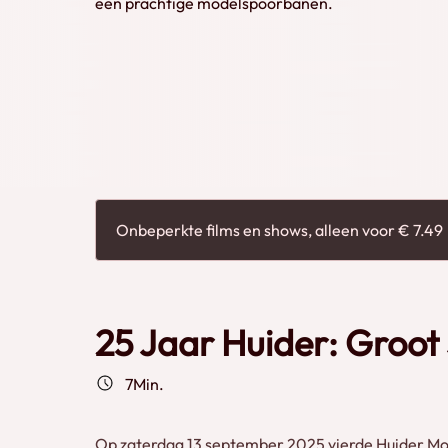
een prachtige modelspoorbanen.
Onbeperkte films en shows, alleen voor € 7.49
25 Jaar Huider: Groot
7Min.
Op zaterdag 13 september 2025 vierde Huider Mo