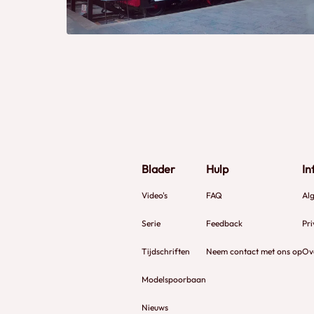
Blader
Hulp
In
Video's
FAQ
Al
Serie
Feedback
Pri
Tijdschriften
Neem contact met ons op
Ov
Modelspoorbaan
Nieuws