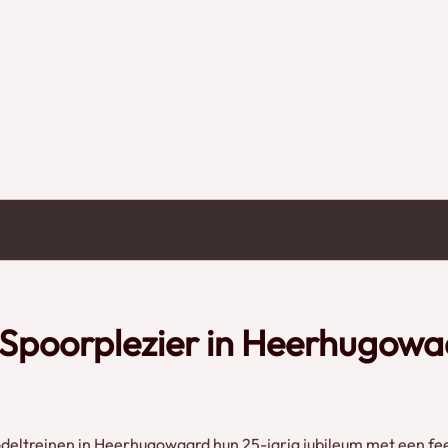
 Spoorplezier in Heerhugow
deltreinen in Heerhugowaard hun 25-jarig jubileum met een fe