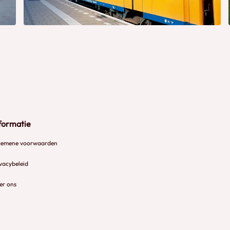
formatie
gemene voorwaarden
vacybeleid
er ons