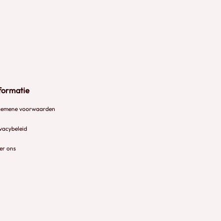
formatie
gemene voorwaarden
vacybeleid
er ons