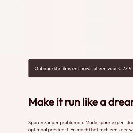
Amerikaanse Model Railroad Hobbyist Magazine. 
Onbeperkte films en shows, alleen voor € 7.49
Make it run like a dre
Sporen zonder problemen. Modelspoor expert Joe 
optimaal presteert. En mocht het toch een keer wa