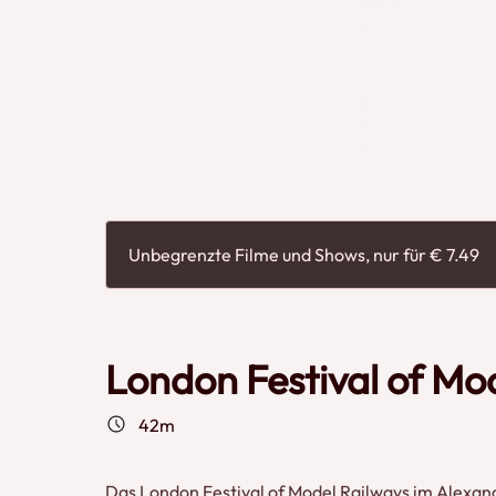
zu berichten. Die übrigen Aspekte für des Model
und gebrauchte Züge, Szenerie, Elektronik, Steue
Modellbahnen und Modelle anzufertigen. Die aus
hochwertig und gaben den Besuchern zweifellos ne
ihrer eigene
Unbegrenzte Filme und Shows, nur für € 7.49
London Festival of Mo
42m
Das London Festival of Model Railways im Alexan