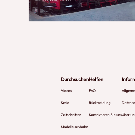
Durchsuchen
Helfen
Infor
Videos
FAQ
Allgeme
Serie
Rückmeldung
Datensch
Zeitschriften
Kontaktieren Sie uns
Über un
Modelleisenbahn