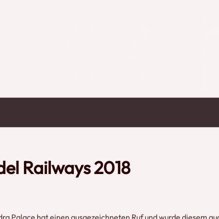
lbahn-Hobby waren ebenfalls präsent: neue
rungssoftware sowie Material um selbst
gestellten Modellbahnen waren besonders
ue Inspiration und Motivation, um mit
n Modelleisenbahn zu beginnen. Credits: TimsVideochannel1
del Railways 2018
dra Palace hat einen ausgezeichneten Ruf und wurde diesem au