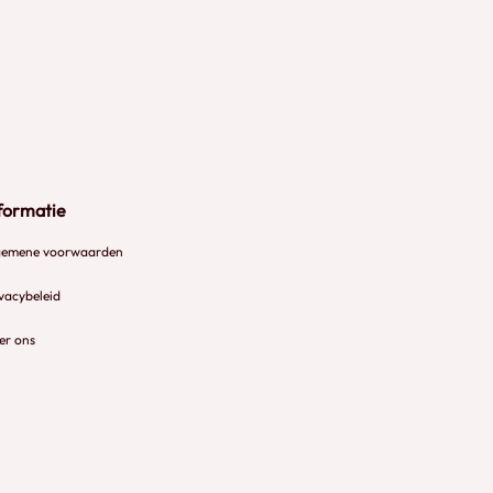
formatie
gemene voorwaarden
vacybeleid
er ons