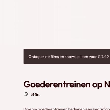
locomotief het spoor berijdt. Credits: Spoor i
Onbeperkte films en shows, alleen voor € 7.49
Goederentreinen op 
3Min.
Diverse goederentreinen bedienen een bedrijf op