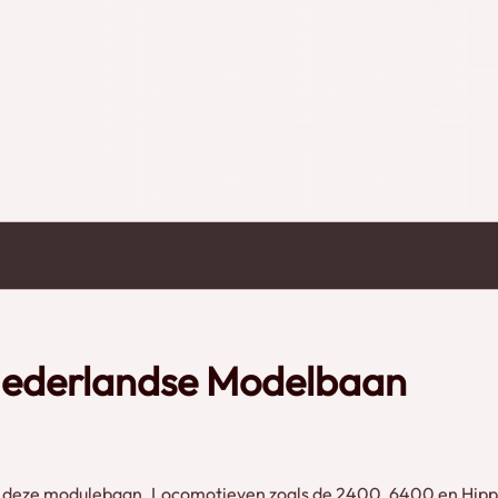
n Model
Nederlandse Modelbaan
 deze modulebaan. Locomotieven zoals de 2400, 6400 en Hippe