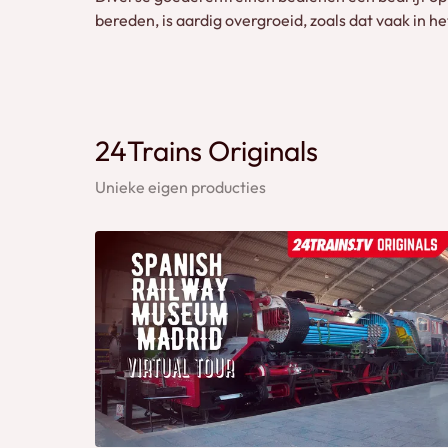
bereden, is aardig overgroeid, zoals dat vaak in he
24Trains Originals
Unieke eigen producties