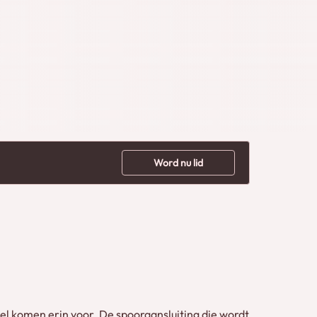
Word nu lid
l komen erin voor. De spooraansluiting die wordt