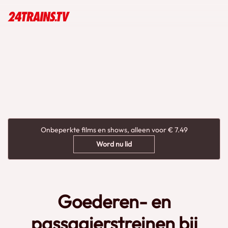
Onbeperkte films en shows, alleen voor € 7.49
Word nu lid
Goederen- en
passagierstreinen bij