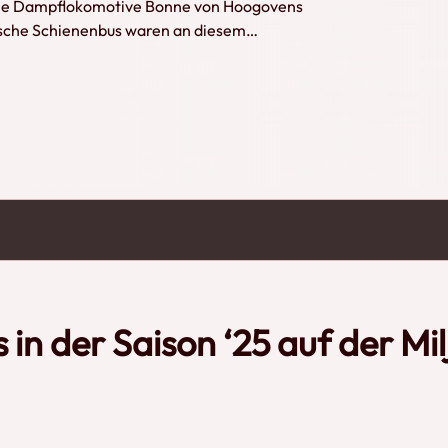
die Dampflokomotive Bonne von Hoogovens
tsche Schienenbus waren an diesem
ie Dampflokomotive Bonne beginnt ihr
r Ausflugszug noch immer nicht auf dem
rf. Der Abschluss der Überholung der
ie E2 1040 ist noch in Reserve gehalten.
 schöne Hügellandschaft in Südlimburg
 in der Saison ‘25 auf der Mil