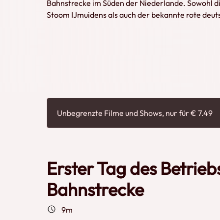
Bahnstrecke im Süden der Niederlande. Sowohl 
Stoom IJmuidens als auch der bekannte rote deu
sonnigen Frühlingstag zum Einsatz gekommen. D
drittes Betriebsjahr auf der Miljoenenlijn, da de
Gelände von Tata Steel in IJmuiden verkehren da
Dampflokomotive 52 532 ist noch ausstehend und d
Genießen Sie die historischen Züge, die durch die
fahren.
Unbegrenzte Filme und Shows, nur für € 7.49
Erster Tag des Betriebs
Bahnstrecke
9m