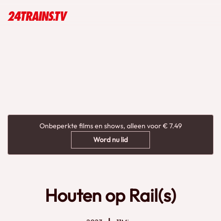
Onbeperkte films en shows, alleen voor € 7.49
Word nu lid
Houten op Rail(s)