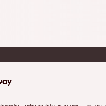
way
e woeste schoonheid van de Rockies en banen zich een weg tus