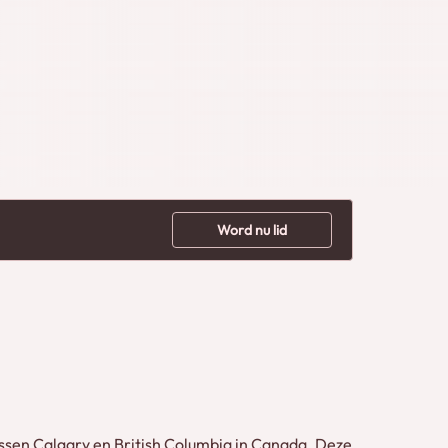
Word nu lid
sen Calgary en British Columbia in Canada. Deze