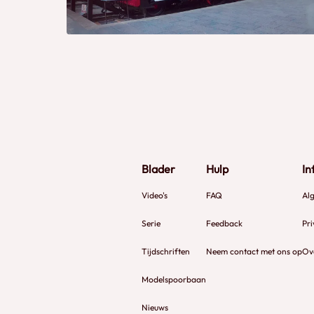
Blader
Hulp
In
Video's
FAQ
Al
Serie
Feedback
Pri
Tijdschriften
Neem contact met ons op
Ov
Modelspoorbaan
Nieuws