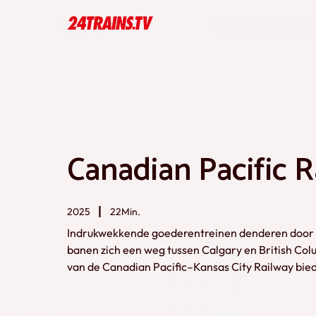
Canadian Pacific R
2025
22Min.
Indrukwekkende goederentreinen denderen door 
banen zich een weg tussen Calgary en British Co
van de Canadian Pacific–Kansas City Railway bied
bossen en lange goederentreinen.