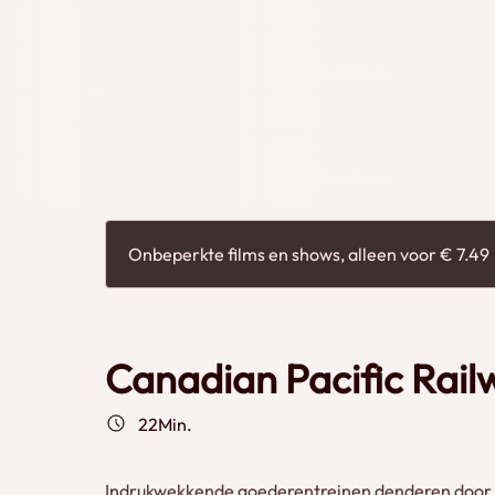
Onbeperkte films en shows, alleen voor € 7.49
Canadian Pacific Rail
22Min.
Indrukwekkende goederentreinen denderen door d