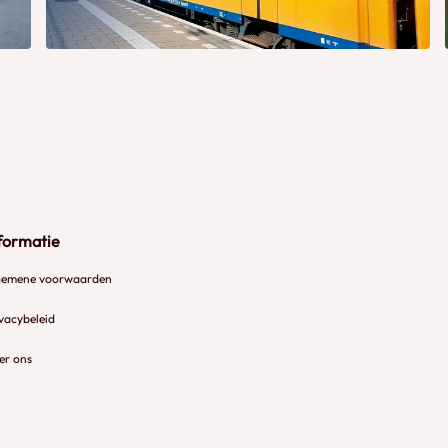
formatie
gemene voorwaarden
vacybeleid
er ons