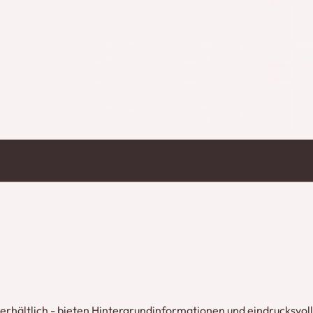
lspur der Achenseebahn. Wir machen
hneebergbahn, der historischen
ck, den Dampfzügen der Pinzgau Bahn, der
D erhältlich - bieten Hintergrundinformationen und eindrucksvol