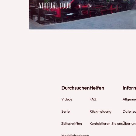
Durchsuchen
Helfen
Infor
Videos
FAQ
Allgeme
Serie
Rückmeldung
Datensch
Zeitschriften
Kontaktieren Sie uns
Über un
Modelleisenbahn