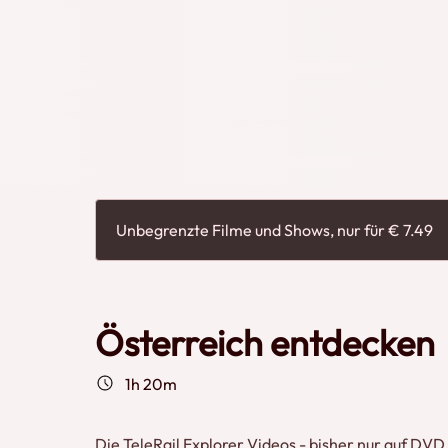
entdecken' bringt uns nach Wien und zur Schma
Bekanntschaft mit der Schafbergbahn und der Sc
Mariazellerbahn, den Straßenbahnen von Innsbru
Zillertalbahn und noch vieles mehr.
Unbegrenzte Filme und Shows, nur für € 7.49
Österreich entdecken
1h 20m
Die TeleRail Explorer Videos - bisher nur auf DV