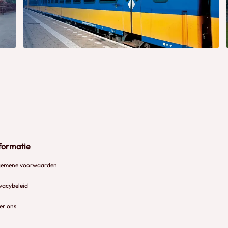
formatie
gemene voorwaarden
vacybeleid
er ons