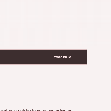
Word nu lid
eel het grootste stoomtreinenfestival van