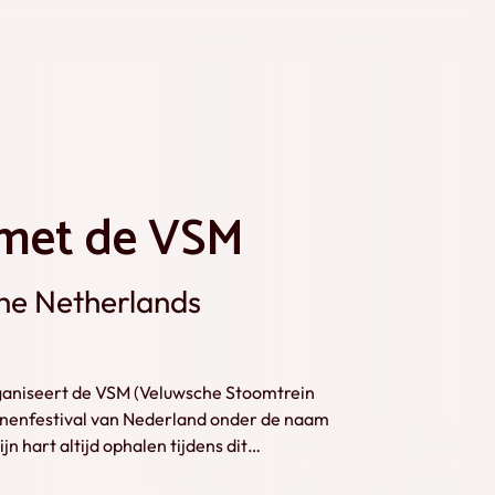
 met de VSM
he Netherlands
ganiseert de VSM (Veluwsche Stoomtrein
einenfestival van Nederland onder de naam
n hart altijd ophalen tijdens dit
ren vormt het decor met de thuisbasis van