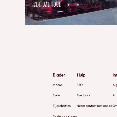
Blader
Hulp
In
Video's
FAQ
Al
Serie
Feedback
Pri
Tijdschriften
Neem contact met ons op
Ov
Modelspoorbaan