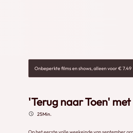
de VSM in Beekbergen als middelpunt. Een groot
was op beide dagen actief. Ook de uitgebreide co
waren in actie te zien. Te gast waren twee stoo
Nederland (SSN), de 01 1075 en 23 023. Ook was e
Beekbergen Bij 24Trains.tv kan je nu deze prachtige exclusieve film zien die van dit
evenement is gemaakt wat werd gehouden op 3 en 
heerlijk (na)genieten van stoom!Credits: Hof-sp
Onbeperkte films en shows, alleen voor € 7.49
'Terug naar Toen' me
25Min.
Op het eerste volle weekeinde van september org