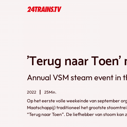
'Terug naar Toen'
Annual VSM steam event in t
2022
25Min.
Op het eerste volle weekeinde van september or
Maatschappij) traditioneel het grootste stoomtr
“Terug naar Toen”. De liefhebber van stoom kan zij
evenement. De spoorlijn tussen Apeldoorn en Die