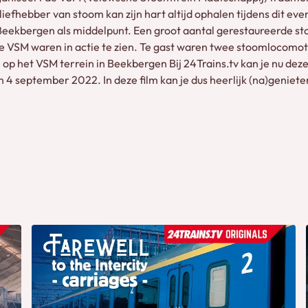
efhebber van stoom kan zijn hart altijd ophalen tijdens dit ev
 Beekbergen als middelpunt. Een groot aantal gerestaureerde 
de VSM waren in actie te zien. Te gast waren twee stoomlocomo
p het VSM terrein in Beekbergen Bij 24Trains.tv kan je nu deze p
4 september 2022. In deze film kan je dus heerlijk (na)geniet