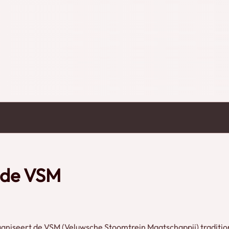
 aantal gerestaureerde stoomlocomotieven
llectie diesellocomotieven van de VSM
mlocomotieven van de Stoomstichting
r modelspoor te zien op het VSM terrein in
4 september 2022. In deze film kan je dus
oorwegvideo
t de VSM
aniseert de VSM (Veluwsche Stoomtrein Maatschappij) tradition