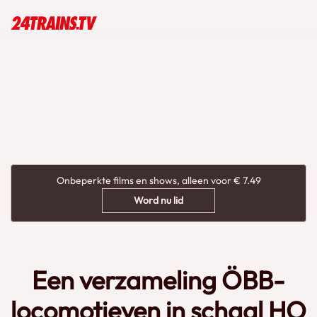
Onbeperkte films en shows, alleen voor € 7.49
Word nu lid
Een verzameling ÖBB-
locomotieven in schaal HO