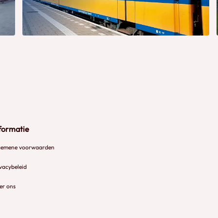
formatie
gemene voorwaarden
vacybeleid
er ons