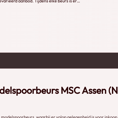
arieerd aanbod. Tijdens elke beurs is er
 natuurlijk met uw vragen op
leden. Meer informatie: www.mscassen.nl
delspoorbeurs MSC Assen (N
odelspoorbeurs, waarbij er volop gelegenheid is voor inkoop, 