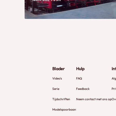
Blader
Hulp
In
Video's
FAQ
Al
Serie
Feedback
Pri
Tijdschriften
Neem contact met ons op
Ov
Modelspoorbaan