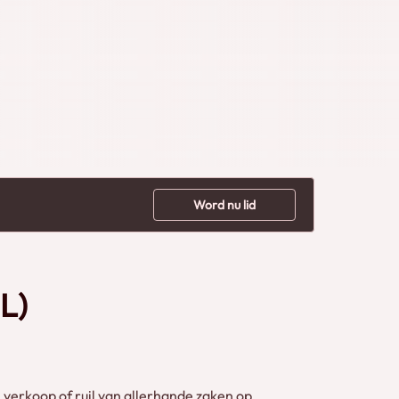
Word nu lid
L)
verkoop of ruil van allerhande zaken op