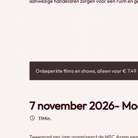
aanwezige handelaren zorgen voor een ruim en gev
minimaal één modelbaan te bewonderen en kunt u
modelspoorgebied terecht bij de aanwezige club
Onbeperkte films en shows, alleen voor € 7.49
7 november 2026- Mo
11Min.
Tweemaal per jaar organiseert de MSC Assen een m