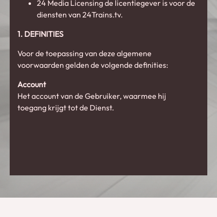
24 Media Licensing de licentiegever is voor de
diensten van 24Trains.tv.
1. DEFINITIES
Voor de toepassing van deze algemene
voorwaarden gelden de volgende definities:
Account
Het account van de Gebruiker, waarmee hij
toegang krijgt tot de Dienst.
Voucher
De drager van elektronisch krediet, uitgegeven of
geactiveerd door 24 Media Licensing LLC,
ongeacht de fysieke of digitale vorm waarin dit
gebeurt.
Dienst en Abonnement
De diensten die worden aangeboden door 24 Media
Licensing LLC zoals gespecificeerd in sectie 3.