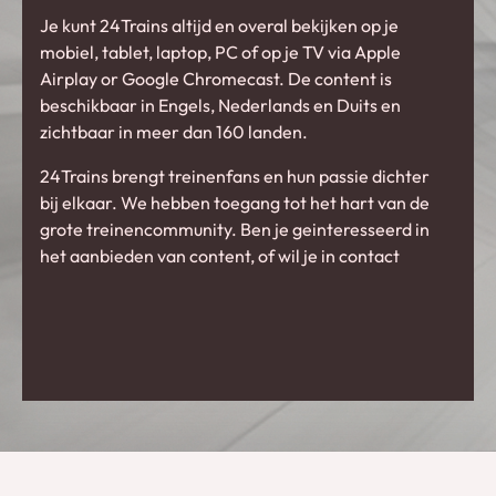
Je kunt 24Trains altijd en overal bekijken op je
mobiel, tablet, laptop, PC of op je TV via Apple
Airplay or Google Chromecast. De content is
beschikbaar in Engels, Nederlands en Duits en
zichtbaar in meer dan 160 landen.
24Trains brengt treinenfans en hun passie dichter
bij elkaar. We hebben toegang tot het hart van de
grote treinencommunity. Ben je geinteresseerd in
het aanbieden van content, of wil je in contact
komen met de treinencommunity? Denk dan eens
aan een samenwerking.
Er zijn verschillende mogelijken, waaronder:
Met 24Trains.tv optrekken op een evenement
Sponsoren, adverteren en lead generation
Content creatie en distributie
Branded content samenwerkingen