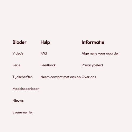
Producten aanbieden in de 24Trains.tv fan
shop
Een samenwerking met 24Trains.tv is altijd
maatwerk. Wil je meer weten? Stuur dan een
bericht naar
info@24trains.tv
Blader
Hulp
Informatie
Video's
FAQ
Algemene voorwaarden
24TRAINS.TV ALLES OVER TREINEN
Serie
Feedback
Privacybeleid
Tijdschriften
Neem contact met ons op
Over ons
Modelspoorbaan
Nieuws
Evenementen